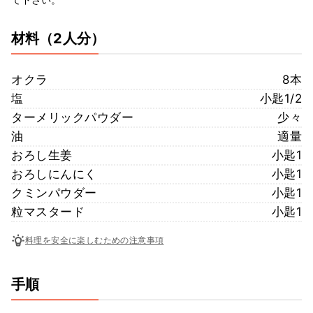
材料
（2人分）
オクラ
8本
塩
小匙1/2
ターメリックパウダー
少々
油
適量
おろし生姜
小匙1
おろしにんにく
小匙1
クミンパウダー
小匙1
粒マスタード
小匙1
料理を安全に楽しむための注意事項
手順