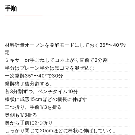
手順
材料計量オーブンを発酵モードにしておく35°〜40°設
定
ミキサーor手ごねしてコネ上がり直前で2分割
半分はプレーン半分は黒ゴマを混ぜ込む
一次発酵35°〜40°で30分
発酵終了後分割する。
各3分割ずつ。ベンチタイム10分
棒状に成形15cmほどの横長に伸ばす
三つ折り。手前1/3を折る
奥側も1/3折る
奥から手前に2つ折り
しっかり閉じて20cmほどに棒状に伸ばしていく。