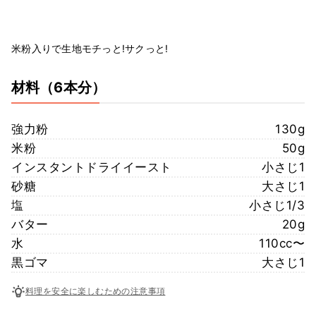
米粉入りで生地モチっと!サクっと!
材料
（6本分）
強力粉
130g
米粉
50g
インスタントドライイースト
小さじ1
砂糖
大さじ1
塩
小さじ1/3
バター
20g
水
110cc〜
黒ゴマ
大さじ1
料理を安全に楽しむための注意事項