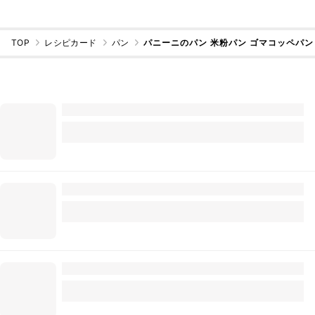
TOP
レシピカード
パン
パニーニのパン 米粉パン ゴマコッペパン