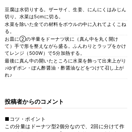
豆腐は水切りする。ザーサイ、生姜、にんにくはみじん
切り。水菜は5cmに切る。
水菜を除いた全ての材料をボウルの中に入れてよくこね
る。
お皿に②の半量をドーナツ状に（真ん中を丸く開け
て）手で形を整えながら盛る。ふんわりとラップをかけ
てレンジ（500W）で5分加熱する。
最後に真ん中の開いたところに水菜を飾って出来上がり
♪ゆずポン・ぽん酢醤油・酢醤油などをつけて召し上が
れ♪
投稿者からのコメント
■コツ・ポイント
この分量はドーナツ型2個分なので、2回に分けて作