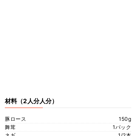
材料
（2人分人分）
豚ロース
150g
舞茸
1パック
ネギ
1/2本