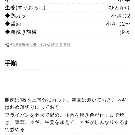
生姜(すりおろし)
ひとかけ
◆鶏ガラ
小さじ2
◆醤油
小さじ2〜
◆粗挽き胡椒
少々
料理を安全に楽しむための注意事項
手順
豚肉は1枚を三等分にカット。舞茸は割いておき、ネギ
は斜め薄切りにしておく
フライパンを弱火で温め、豚肉を焼き色が付くまで焼
き、舞茸、ネギ、生姜を加えて、ネギがしんなりするま
で炒める