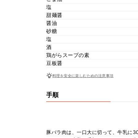
塩
甜麺醤
醤油
砂糖
塩
酒
鶏がらスープの素
豆板醤
料理を安全に楽しむための注意事項
手順
豚バラ肉は、一口大に切って、牛乳に3