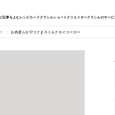
ピ
記事をよむ
レシピカード
クラシルショート
クリエイター
クラシルのサービ
肉
お肉柔らか♡コクまろミルクホイコーロー