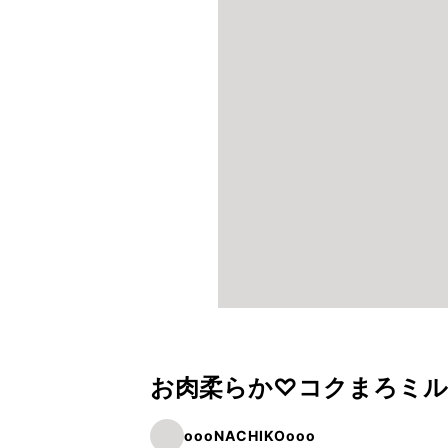
お肉柔らか♡コクまろミル
oooNACHIKOooo