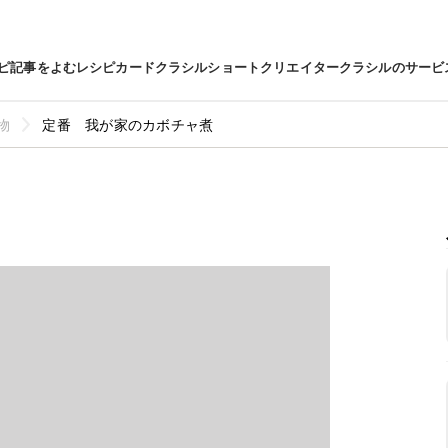
ピ
記事をよむ
レシピカード
クラシルショート
クリエイター
クラシルのサービ
物
定番 我が家のカボチャ煮