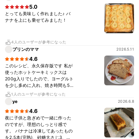
5.0
とっても美味しく作れました♪ バ
ナナを上にも乗せてみました！
4人のユーザーが参考になった
プリンのママ
2026.5.11
4.6
このレシピ、永久保存版です 私が
使ったホットケーキミックスは
200g入りでしたので、ヨーグルト
を少し多めに入れ、焼き時間も5分
増やしました 砂糖を控えめにし、
1人のユーザーが参考になった
その分蜂蜜を足すと 作った当日は
ye
2026.6.8
外はサクッと中はふわふわ、翌日
4.6
はしっとりします。食べる時は一
切れにつき20秒程度レンチンする
夜に子供と急ぎめで一緒に作った
のをおすすめします
のですが、理想のしっとり感で
す。 バナナは冷凍してあったもの
を2.5本(完熟)、砂糖大さじ3、蜂