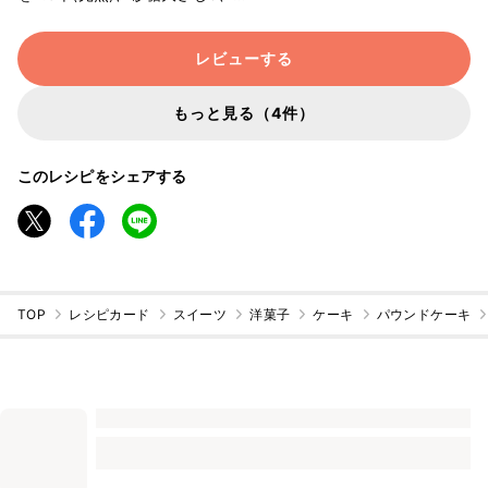
蜜大1、油大さじ3、ギリシャヨー
グルト大3に対してHMは思い切っ
レビューする
て80gなので、かなり緩い生地で
したが、180度で30分無事焼き上
がりました。 隠し程度に塩ひとつ
もっと見る（4件）
まみ入れてます。
このレシピをシェアする
TOP
レシピカード
スイーツ
洋菓子
ケーキ
パウンドケーキ