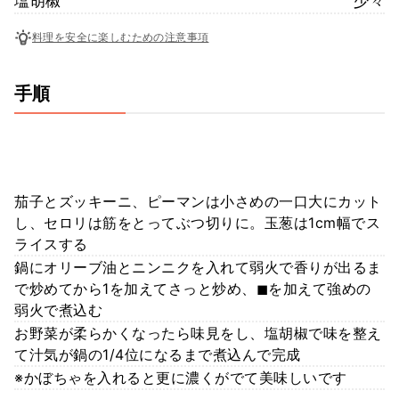
塩胡椒
少々
料理を安全に楽しむための注意事項
手順
茄子とズッキーニ、ピーマンは小さめの一口大にカット
し、セロリは筋をとってぶつ切りに。玉葱は1cm幅でス
ライスする
鍋にオリーブ油とニンニクを入れて弱火で香りが出るま
で炒めてから1を加えてさっと炒め、◼︎を加えて強めの
弱火で煮込む
お野菜が柔らかくなったら味見をし、塩胡椒で味を整え
て汁気が鍋の1/4位になるまで煮込んで完成
※かぼちゃを入れると更に濃くがでて美味しいです