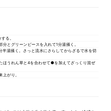
分する。
茎部分とグリーンピースを入れて1分湯掻く。
～1分半湯掻く。さっと流水にさらしてからざるで水を切
ったほうれん草と4を合わせて●を加えてざっくり混ぜ
出来上がり。