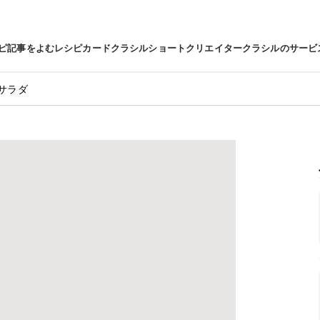
ピ
記事をよむ
レシピカード
クラシルショート
クリエイター
クラシルのサービ
サラダ