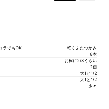
コラでもOK
軽くふたつかみ
8本
お椀に2/3くらい
2個
大1と1/2
大1と1/2
少々