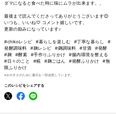
ダマになると食べた時に味にムラが出来ます。。
最後まで読んでくださってありがとうございます😊
いつも、いいね♡ コメント嬉しいです。
更新の励みになっています♪
#chikoレシピ
#暮らしを楽しむ
#丁寧な暮らし
#
発酵調味料
#麹レシピ
#麹調味料
#甘酒
#発酵
#麹
#酵素
#手作りふりかけ
#腸内環境を整える
#日々のこと
#糀
#麹ごはん
#発酵ふりかけ
#無
限ふりかけ
※みやすさのために書式を一部改変しています。
このレシピをシェアする