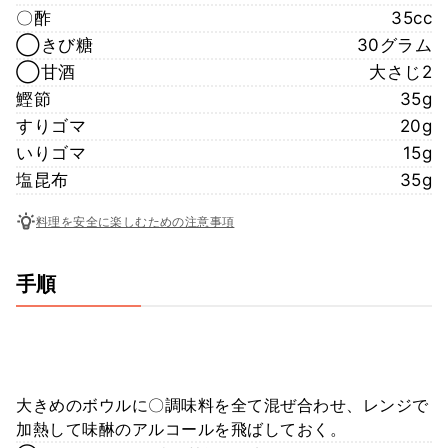
〇酢
35cc
◯きび糖
30グラム
◯甘酒
大さじ2
鰹節
35g
すりゴマ
20g
いりゴマ
15g
塩昆布
35g
料理を安全に楽しむための注意事項
手順
大きめのボウルに〇調味料を全て混ぜ合わせ、レンジで
加熱して味醂のアルコールを飛ばしておく。