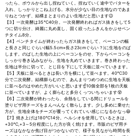
ったら、ボウルから出し捏ねていく。捏ねていく途中でバターを
入れ、しっかりとこね上げる。水分が少ない目の生地なのであま
りねとつかず、結構まとまりのよい生地だと思います😉
【3】一次発酵は35℃40分。一次発酵終わればガス抜きをして5
つに切り分け、綺麗に丸め直し、固く絞ったふきんをかぶせベン
チタイム8分。
【4】ベンチタイムが終わったらガス抜きをして、ベーコンの幅
と長さと同じぐらい(幅5.5cm×長さ23cmぐらい？)に生地をのば
します。のばした生地の上にベーコンをのせ、下からベーコンを
しっかり巻き込みながら、生地を丸めていきます。巻き終わった
生地は半分に切って、とじ目を下にして天板に並べていきます。
【5】天板に並べるときは長い方を横にして並べます。40℃30
分で二次発酵。結構膨らむので、あんまりつめつめに生地を天板
に並べるのはやめた方がいいと思います☝10個全部を1枚の天板
に並べていますが、よく膨らむと多分くっついちゃいます😵
【6】二次発酵が終わったら、余熱をしている間にドリュールを
塗りピザ用チーズをまんべんなく散らします。少し多めに乗せた
方が、生地全体をチーズが覆ってくれていい感じになるかなっ😆
【7】焼き上げは180℃14分。ヘルシオを使用しているときは、
+30℃,+3～5分程度にした方が良く焼けます。市販のピザ用チ
ーズはなかなか焦げ目がつかないので、様子を見ながら時間を長