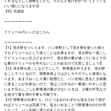
くするなどして調整をしたら、ちゃんと焦げ目がついてとっても
いい感じになります😉
【8】完成😋
ーーーーーーーー
ドリュールのレシピはこちら
ーーーーーーーー
【1】溶き卵をつくります。パン材料として溶き卵を使った残り
でもドリュールとして使うことは出来ますが、溶き卵を一度こし
てドリュールに仕上げますので、溶き卵の量が減っていると十分
な量のドリュールを作れないことがあるので注意しましょう☝
【2】溶き卵を茶こしなどでこして、卵黄液を作ります。溶き卵
をこしてつくるので、卵黄単体よりは少しサラサラした液体にな
ります。あまりねっとり濃い状態だと、パン生地に塗るとき綺麗
に塗ることが出来ないので、僕はこの方法が一番使いやすいと思
います😉もしこした卵黄液の量が少ないときは、少量の牛乳など
を混ぜて量を増やす事も可能です。
【3】卵黄液が出来たら、ひとつまみのわずかな塩を入れて混ぜ
ればドリュールは完成です。塩をいれることで卵黄液ののびが良
くなって、パン生地に塗りやすくなります😊