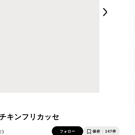
チキンフリカッセ
士）
フォロー
保存
147件