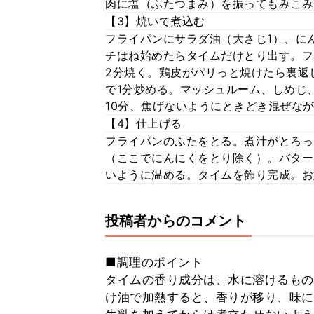
肉に塩（ふたつまみ）を振ってもみこみ
【3】焼いて煮込む
フライパンにサラダ油（大さじ1）、に
チはね始めたらタイムだけとり出す。フ
2分焼く。鶏皮がパリっと焼けたら裏返
で1分炒める。マッシュルーム、しめじ
10分、焦げないようにときどき混ぜな
【4】仕上げる
フライパンのふたをとる。煮汁がとろっ
（ここでにんにくをとり除く）。バター（
いように温める。タイムを飾り完成。お
投稿者からのコメント
■調理のポイント
タイムの香り成分は、水に溶けるもの
け油で加熱すると、香りが移り、味に