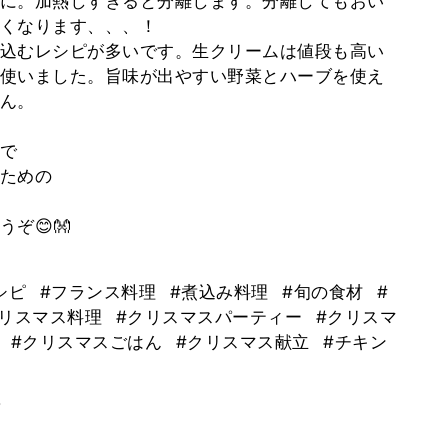
に。加熱しすぎると分離します。分離してもおい
くなります、、、！
込むレシピが多いです。生クリームは値段も高い
使いました。旨味が出やすい野菜とハーブを使え
ん。
で
ための
ぞ😊👐
シピ
#フランス料理
#煮込み料理
#旬の食材
#
クリスマス料理
#クリスマスパーティー
#クリスマ
理
#クリスマスごはん
#クリスマス献立
#チキン
。