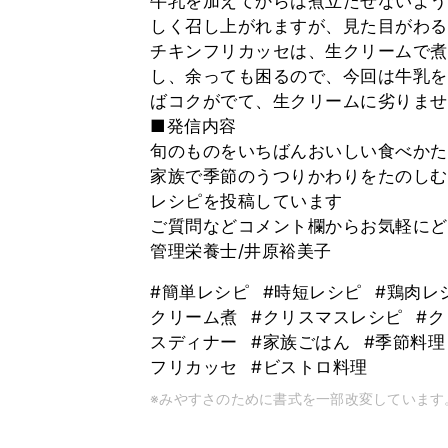
牛乳を加えてからは煮立たせないよう
しく召し上がれますが、見た目がわる
チキンフリカッセは、生クリームで煮
し、余っても困るので、今回は牛乳を
ばコクがでて、生クリームに劣りませ
■発信内容
旬のものをいちばんおいしい食べかた
家族で季節のうつりかわりをたのしむ
レシピを投稿しています
ご質問などコメント欄からお気軽にどう
管理栄養士/井原裕美子
#簡単レシピ
#時短レシピ
#鶏肉レ
クリーム煮
#クリスマスレシピ
#
スディナー
#家族ごはん
#季節料
フリカッセ
#ビストロ料理
※みやすさのために書式を一部改変しています