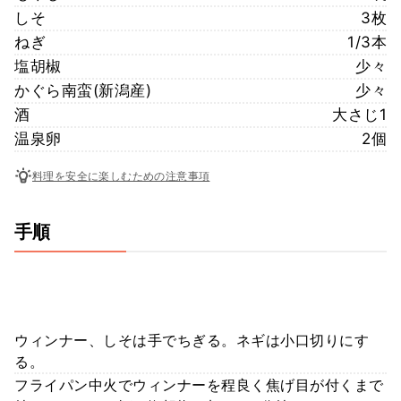
しそ
3枚
ねぎ
1/3本
塩胡椒
少々
かぐら南蛮(新潟産)
少々
酒
大さじ1
温泉卵
2個
料理を安全に楽しむための注意事項
手順
ウィンナー、しそは手でちぎる。ネギは小口切りにす
る。
フライパン中火でウィンナーを程良く焦げ目が付くまで