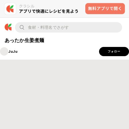
あったか生姜煮麺
JuJu
フォロー