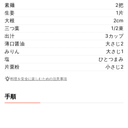
素麺
2把
生姜
1片
大根
2cm
三つ葉
1/2束
出汁
3カップ
薄口醤油
大さじ2
みりん
大さじ1
塩
ひとつまみ
片栗粉
小さじ2
料理を安全に楽しむための注意事項
手順