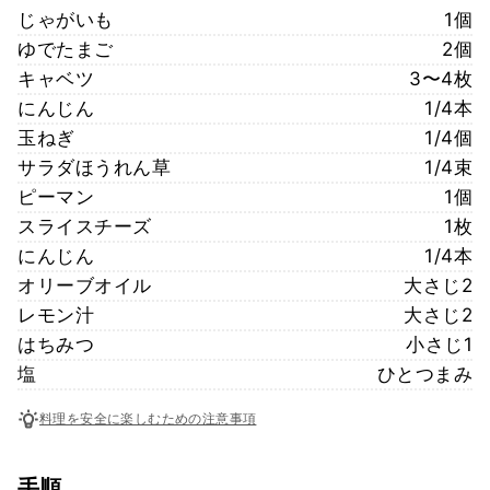
じゃがいも
1個
ゆでたまご
2個
キャベツ
3〜4枚
にんじん
1/4本
玉ねぎ
1/4個
サラダほうれん草
1/4束
ピーマン
1個
スライスチーズ
1枚
にんじん
1/4本
オリーブオイル
大さじ2
レモン汁
大さじ2
はちみつ
小さじ1
塩
ひとつまみ
料理を安全に楽しむための注意事項
手順