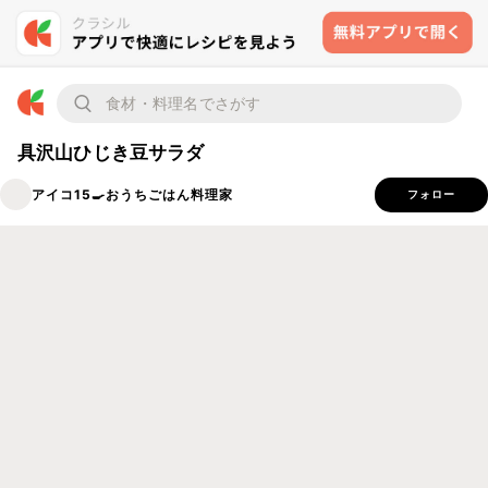
具沢山ひじき豆サラダ
アイコ15🍳おうちごはん料理家
フォロー