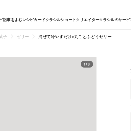
ピ
記事をよむ
レシピカード
クラシルショート
クリエイター
クラシルのサービ
菓子
ゼリー
混ぜて冷やすだけ⭐︎丸ごとぶどうゼリー
1/3