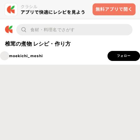
椎茸の煮物 レシピ・作り方
moekichi_meshi
フォロー