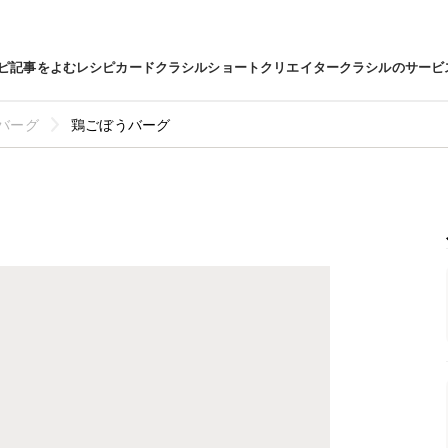
ピ
記事をよむ
レシピカード
クラシルショート
クリエイター
クラシルのサービ
バーグ
鶏ごぼうバーグ