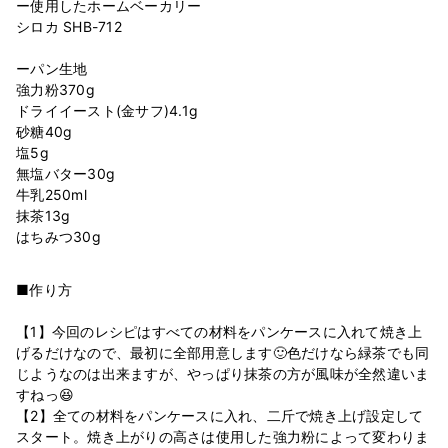
ー使用したホームベーカリー
シロカ SHB-712
ーパン生地
強力粉370g
ドライイースト(金サフ)4.1g
砂糖40g
塩5g
無塩バター30g
牛乳250ml
抹茶13g
■作り方
【1】今回のレシピはすべての材料をパンケースに入れて焼き上
げるだけなので、最初に全部用意します🙂色だけなら緑茶でも同
じようなのは出来ますが、やっぱり抹茶の方が風味が全然違いま
すねっ😆
【2】全ての材料をパンケースに入れ、二斤で焼き上げ設定して
スタート。焼き上がりの高さは使用した強力粉によって変わりま