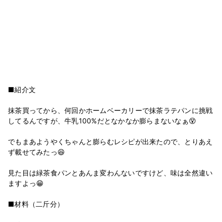
■紹介文
抹茶買ってから、何回かホームベーカリーで抹茶ラテパンに挑戦
してるんですが、牛乳100%だとなかなか膨らまないなぁ😵
でもまあようやくちゃんと膨らむレシピが出来たので、とりあえ
ず載せてみたっ😆
見た目は緑茶食パンとあんま変わんないですけど、味は全然違い
ますよっ😁
■材料（二斤分）