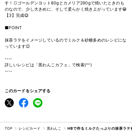
す！🍞ゴールデンヨット80gとカメリア290gで焼いたときのも
のなので、少し大きめに、そして柔らかく焼き上がっています😁
【3】完成😋
■POINT
抹茶ラテをイメージしているのでミルク＆砂糖多めのレシピにな
っています😉
----
詳しいレシピは「黒わんこカフェ」で検索(^^)
----
このカードをシェアする
TOP
レシピカード
黒わんこ
HBで作るミルクたっぷりの抹茶ラテ