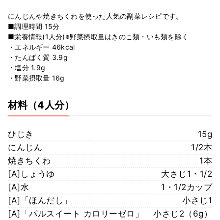
にんじんや焼きちくわを使った人気の副菜レシピです。
■調理時間 15分
■栄養情報(1人分)※野菜摂取量はきのこ類・いも類を除く
・エネルギー 46kcal
・たんぱく質 3.9g
・塩分 1.9g
・野菜摂取量 16g
材料
（4人分）
ひじき
15g
にんじん
1/2本
焼きちくわ
1本
[A]しょうゆ
大さじ1・1/2
[A]水
1・1/2カップ
[A]「ほんだし」
小さじ1
[A]「パルスイート カロリーゼロ」
小さじ2（6g）