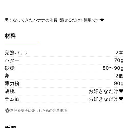
黒くなってきたバナナの消費‼️混ぜるだけ✨簡単です♥️
材料
完熟バナナ
2本
バター
70g
砂糖
80〜90g
卵
2個
薄力粉
90g
胡桃
お好きなだけ♥️
ラム酒
お好きなだけ♥️
料理を安全に楽しむための注意事項