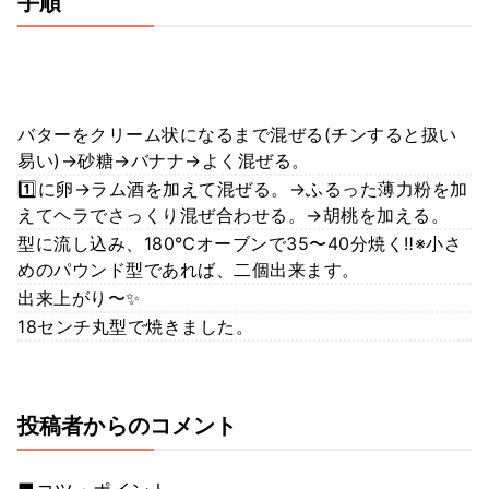
手順
バターをクリーム状になるまで混ぜる(チンすると扱い
易い)→砂糖→バナナ→よく混ぜる。
1️⃣に卵→ラム酒を加えて混ぜる。→ふるった薄力粉を加
えてヘラでさっくり混ぜ合わせる。→胡桃を加える。
型に流し込み、180℃オーブンで35〜40分焼く‼️※小さ
めのパウンド型であれば、二個出来ます。
出来上がり〜✨
18センチ丸型で焼きました。
投稿者からのコメント