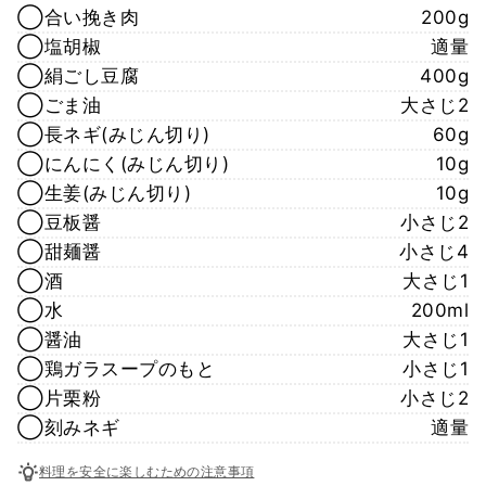
◯合い挽き肉
200g
◯塩胡椒
適量
◯絹ごし豆腐
400g
◯ごま油
大さじ2
◯長ネギ(みじん切り)
60g
◯にんにく(みじん切り)
10g
◯生姜(みじん切り)
10g
◯豆板醤
小さじ2
◯甜麺醤
小さじ4
◯酒
大さじ1
◯水
200ml
◯醤油
大さじ1
◯鶏ガラスープのもと
小さじ1
◯片栗粉
小さじ2
◯刻みネギ
適量
料理を安全に楽しむための注意事項