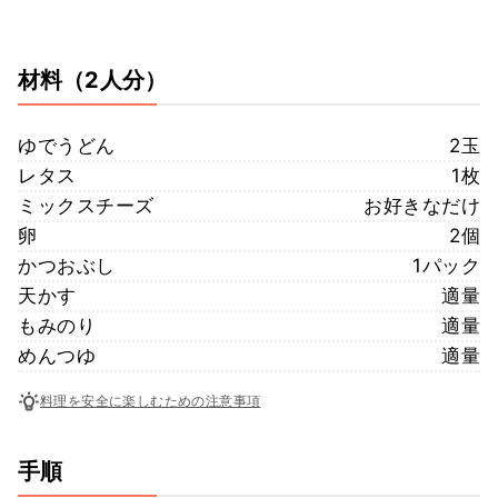
材料
（2人分）
ゆでうどん
2玉
レタス
1枚
ミックスチーズ
お好きなだけ
卵
2個
かつおぶし
1パック
天かす
適量
もみのり
適量
めんつゆ
適量
料理を安全に楽しむための注意事項
手順