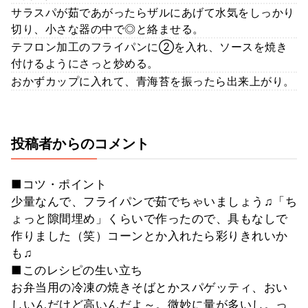
サラスパが茹であがったらザルにあげて水気をしっかり
切り、小さな器の中で◎と絡ませる。
テフロン加工のフライパンに②を入れ、ソースを焼き
付けるようにさっと炒める。
おかずカップに入れて、青海苔を振ったら出来上がり。
投稿者からのコメント
■コツ・ポイント
少量なんで、フライパンで茹でちゃいましょう♫「ち
ょっと隙間埋め」くらいで作ったので、具もなしで
作りました（笑）コーンとか入れたら彩りきれいか
も♫
■このレシピの生い立ち
お弁当用の冷凍の焼きそばとかスパゲッティ、おい
しいんだけど高いんだよ～。微妙に量が多いし。っ