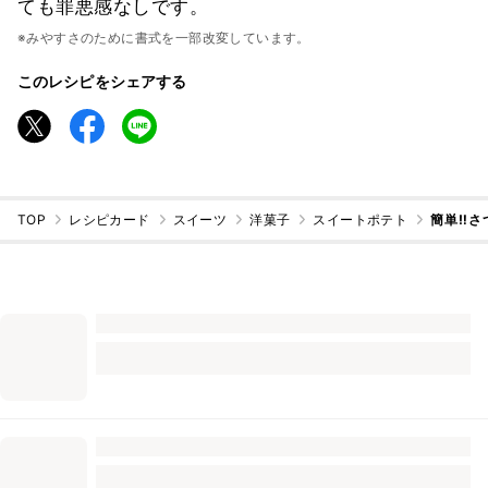
ても罪悪感なしです。
※みやすさのために書式を一部改変しています。
このレシピをシェアする
TOP
レシピカード
スイーツ
洋菓子
スイートポテト
簡単‼️