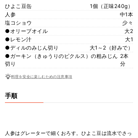
ひよこ豆缶
1個（正味240g）
人参
中1本
塩コショウ
少々
●オリーブオイル
大2
●レモン汁
大1
●ディルのみじん切り
大1～2（好みで）
●ガーキン（きゅうりのピクルス）の粗みじん
2本
切り
分
料理を安全に楽しむための注意事項
手順
人参はグレーターで細くおろす。ひよこ豆は流水でさっ