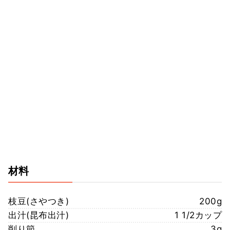
材料
枝豆(さやつき)
200g
出汁(昆布出汁)
1 1/2カップ
削り節
3g