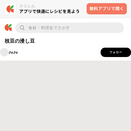
枝豆の浸し豆
JuJu
フォロー