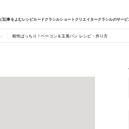
ピ
記事をよむ
レシピカード
クラシルショート
クリエイター
クラシルのサービ
ン
相性ばっちり！ベーコン＆玉葱パン レシピ・作り方