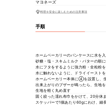
マヨネーズ
料理を安全に楽しむための注意事項
手順
ホームベーカリーのパンケースに水を入
砂糖・塩・スキムミルク・バターの順
水にフタをするように強力粉・全粒粉を
水に触れないように、ドライイーストを
ホームベーカリー本体に④を設置し、
出来上がりのブザーが鳴ったら、生地を
生地を軽く丸め直す
固く絞った濡れ布巾をかけて、20分休
スケッパーで1個あたり60gにわけ、