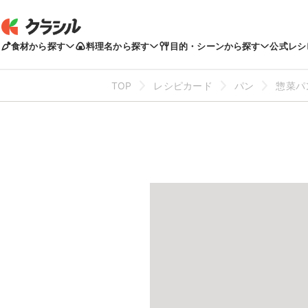
食材から探す
料理名から探す
目的・シーンから探す
公式レシ
TOP
レシピカード
パン
惣菜パ