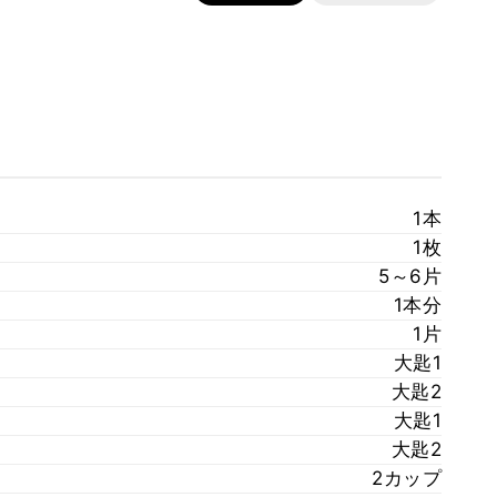
1本
1枚
5～6片
1本分
1片
大匙1
大匙2
大匙1
大匙2
2カップ