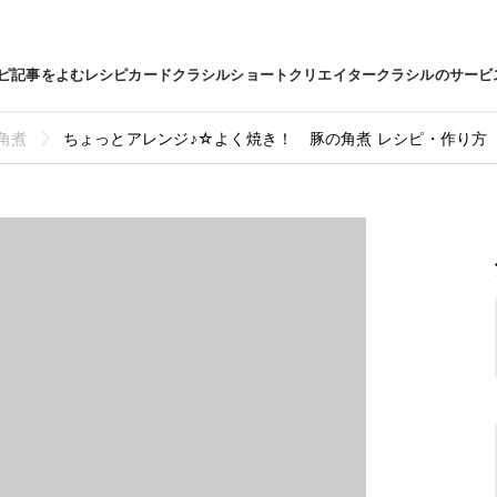
ピ
記事をよむ
レシピカード
クラシルショート
クリエイター
クラシルのサービ
角煮
ちょっとアレンジ♪☆よく焼き！ 豚の角煮 レシピ・作り方