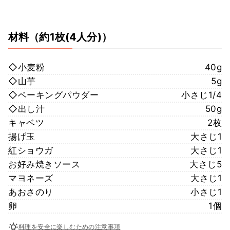
材料
（約1枚(4人分)）
◇小麦粉
40g
◇山芋
5g
◇ベーキングパウダー
小さじ1/4
◇出し汁
50g
キャベツ
2枚
揚げ玉
大さじ1
紅ショウガ
大さじ1
お好み焼きソース
大さじ5
マヨネーズ
大さじ1
あおさのり
小さじ1
卵
1個
料理を安全に楽しむための注意事項