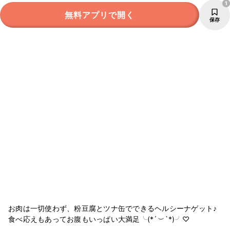
1
無料アプリで開く
保存
お肉は一切使わず、粉豆腐とツナ缶でできるヘルシーナゲット♪
食べ応えもあってお腹もいっぱい大満足╰(*´︶`*)╯♡