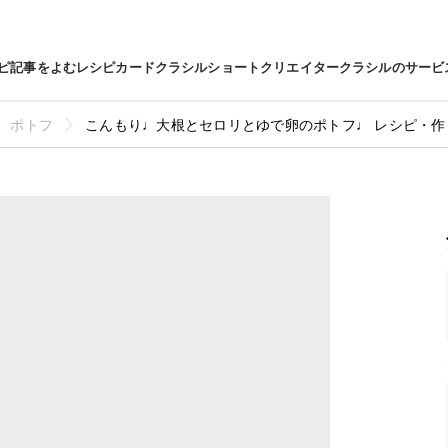
ピ
記事をよむ
レシピカード
クラシルショート
クリエイター
クラシルのサービ
ポトフ
こんもり♩大根とセロリとゆで卵のポトフ♩ レシピ・作