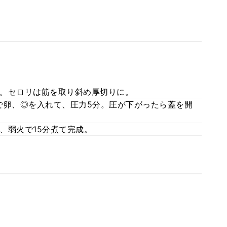
。セロリは筋を取り斜め厚切りに。
で卵、◎を入れて、圧力5分。圧が下がったら蓋を開
、弱火で15分煮て完成。