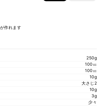
が作れます
250g
100㏄
100㏄
10g
大さじ2
10g
3g
少々