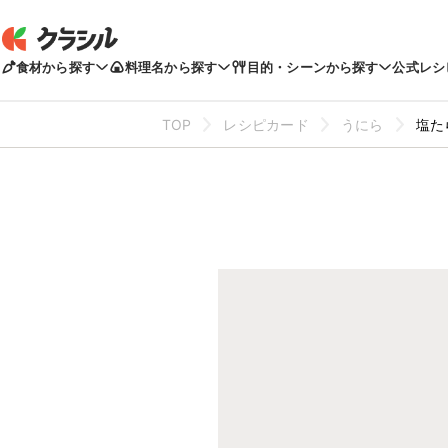
食材から探す
料理名から探す
目的・シーンから探す
公式レシ
TOP
レシピカード
うにら
塩た