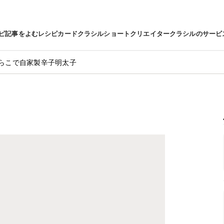
ピ
記事をよむ
レシピカード
クラシルショート
クリエイター
クラシルのサービ
らこで自家製辛子明太子