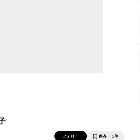
子
フォロー
保存
1件