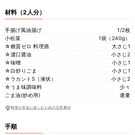
材料
（2人分）
手揚げ風油揚げ
1/2枚
小松菜
1袋（240g）
☆糖質ゼロ 料理酒
大さじ1
☆濃口醤油
小さじ2
☆味噌
小さじ1
☆白炒りごま
小さじ1
☆ラカントS（液状）
小さじ2
☆うま味調味料
少々
ごま油(炒め用)
適量
料理を安全に楽しむための注意事項
手順