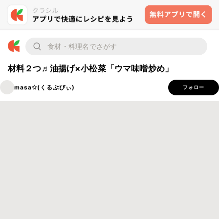
材料２つ♬油揚げ×小松菜「ウマ味噌炒め」
masa✩(くるぷぴぃ)
フォロー