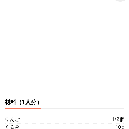
材料
（1人分）
りんご
1/2個
くるみ
10g