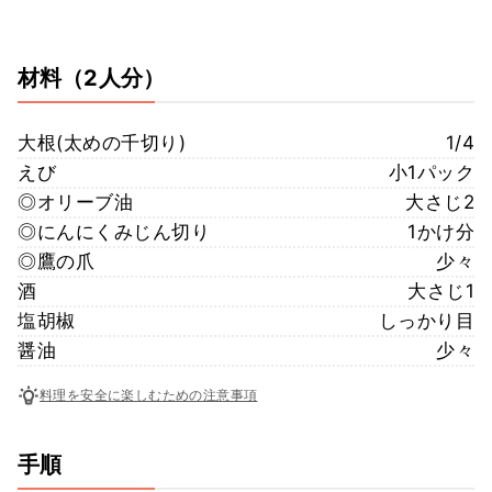
材料
（2人分）
大根(太めの千切り)
1/4
えび
小1パック
◎オリーブ油
大さじ2
◎にんにくみじん切り
1かけ分
◎鷹の爪
少々
酒
大さじ1
塩胡椒
しっかり目
醤油
少々
料理を安全に楽しむための注意事項
手順