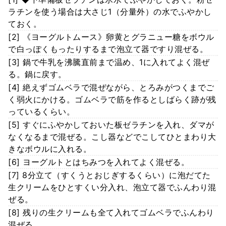
ラチンを使う場合は大さじ1（分量外）の水でふやかし
ておく。
[2] 《ヨーグルトムース》卵黄とグラニュー糖をボウル
で白っぽくもったりするまで泡立て器ですり混ぜる。
[3] 鍋で牛乳を沸騰直前まで温め、1に入れてよく混ぜ
る。鍋に戻す。
[4] 絶えずゴムベラで混ぜながら、とろみがつくまでご
く弱火にかける。ゴムベラで筋を作るとしばらく跡が残
っているくらい。
[5] すぐにふやかしておいた板ゼラチンを入れ、ダマが
なくなるまで混ぜる。こし器などでこしてひとまわり大
きなボウルに入れる。
[6] ヨーグルトとはちみつを入れてよく混ぜる。
[7] 8分立て（すくうとおじぎするくらい）に泡だてた
生クリームをひとすくい分入れ、泡立て器でふんわり混
ぜる。
[8] 残りの生クリームも全て入れてゴムベラでふんわり
混ぜる。