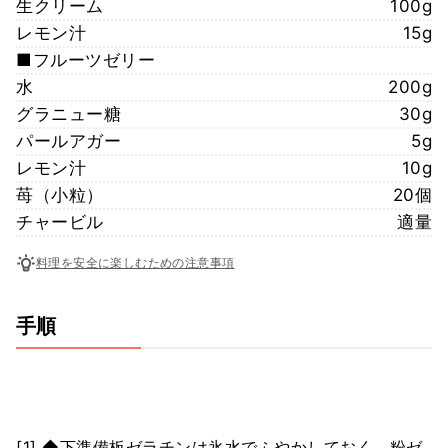
生クリーム
100g
レモン汁
15g
■フルーツゼリー
水
200g
グラニュー糖
30g
パールアガー
5g
レモン汁
10g
苺（小粒）
20個
チャービル
適量
料理を安全に楽しむための注意事項
手順
[1] ◆下準備板ゼラチンは氷水でふやかしておく。粉ゼ