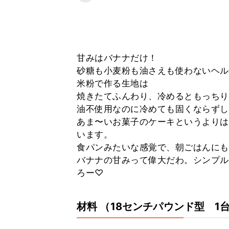
甘みはバナナだけ！
砂糖も小麦粉も油さえも使わないヘル
米粉で作る生地は
焼きたてふんわり、冷めるともっちり
油不使用なのに冷めても固くならずし
あま〜いお菓子のケーキというよりは
います。
食パンみたいな感覚で、朝ごはんにも
バナナの甘みって偉大だわ。シンプル
ろー♡
材料
（18センチパウンド型 1