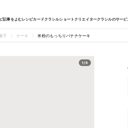
ピ
記事をよむ
レシピカード
クラシルショート
クリエイター
クラシルのサービ
菓子
ケーキ
米粉のもっちりバナナケーキ
1/9