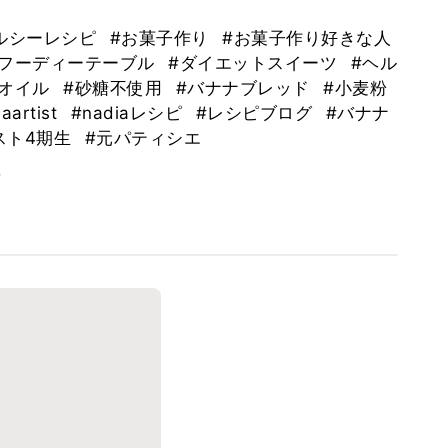
ルシーレシピ
#お菓子作り
#お菓子作り好きな人
#フーディーテーブル
#ダイエットスイーツ
#ヘル
ンオイル
#砂糖不使用
#バナナブレッド
#小麦粉
aartist
#nadiaレシピ
#レシピブログ
#バナナ
スト4期生
#元パティシエ
。