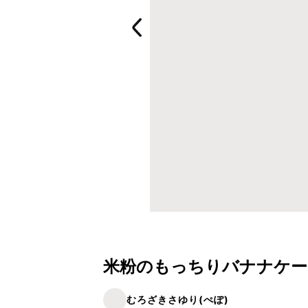
米粉のもっちりバナナケー
むろざきさゆり(ぺぽ)