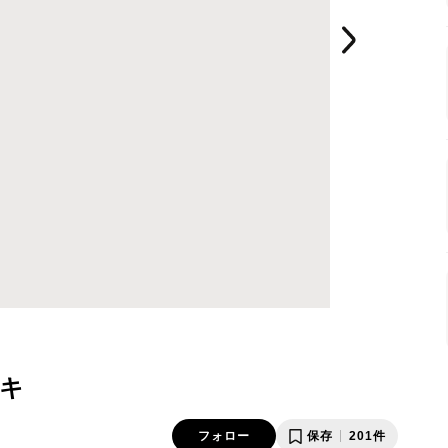
キ
フォロー
保存
201件