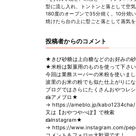
型に流し入れ、トントンと落として空気
180度のオーブンで35分焼く。10分
焼けたら台の上に型ごと落として蒸気を
投稿者からのコメント
★きび砂糖は上白糖などのお好みの
★米粉は製菓用のものを使って下さ
今回は業務スーパーの米粉を使いまし
波里のお米の粉でも似た仕上がりにな
ブログではさらにたくさんおやつレシ
🍰アメブロ★
→ https://ameblo.jp/kabo1234cha/
又は【おやつやぺぽ】で検索
🍰Instagram★
→ https://www.instagram.com/pe
コメント＆フォロー大歓迎です！