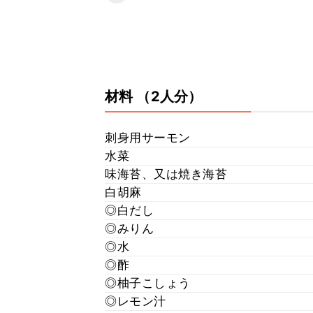
材料
（2人分）
刺身用サーモン
水菜
味海苔、又は焼き海苔
白胡麻
◎白だし
◎みりん
◎水
◎酢
◎柚子こしょう
◎レモン汁