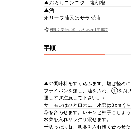
▲おろしニンニク、塩胡椒
▲酒
オリーブ油又はサラダ油
料理を安全に楽しむための注意事項
手順
▲の調味料をすり込みます。塩は軽めに
フライパンを熱し、油を入れ、①を焼
通しすぎ注意して下さい。）
サーモンはひと口大に、水菜は3cmく
◎を合わせます。レモンと柚子こしょう
水菜を入れサックリ混ぜます。
千切った海苔、胡麻を入れ軽く合わせた