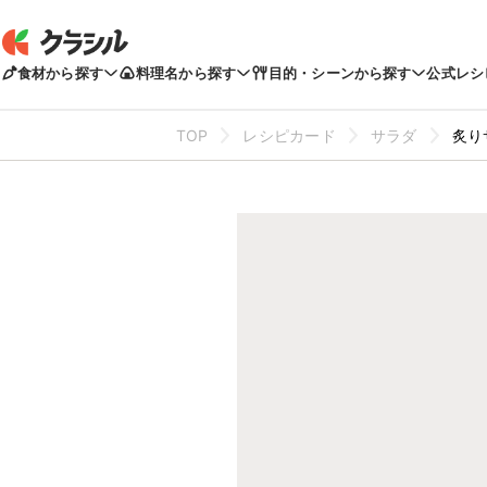
食材から探す
料理名から探す
目的・シーンから探す
公式レシ
TOP
レシピカード
サラダ
炙り