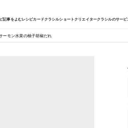
ピ
記事をよむ
レシピカード
クラシルショート
クリエイター
クラシルのサービ
サーモン水菜の柚子胡椒だれ