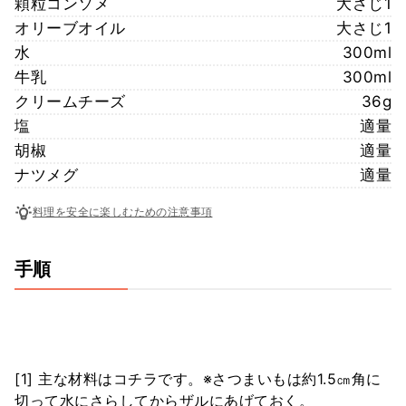
顆粒コンソメ
大さじ1
オリーブオイル
大さじ1
水
300ml
牛乳
300ml
クリームチーズ
36g
塩
適量
胡椒
適量
ナツメグ
適量
料理を安全に楽しむための注意事項
手順
[1] 主な材料はコチラです。※さつまいもは約1.5㎝角に
切って水にさらしてからザルにあげておく。