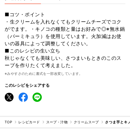
■コツ・ポイント
・生クリームを入れなくてもクリームチーズでコク
がでます。・キノコの種類と量はお好みで◎※無水鍋
（バーミキュラ）を使用しています。火加減はお使
いの器具によって調整してください。
■このレシピの生い立ち
秋じゃなくても美味しい、さつまいもときのこのス
ープを作りたくて考えました。
※みやすさのために書式を一部改変しています。
このレシピをシェアする
TOP
レシピカード
スープ・汁物
クリームスープ
さつま芋とキ