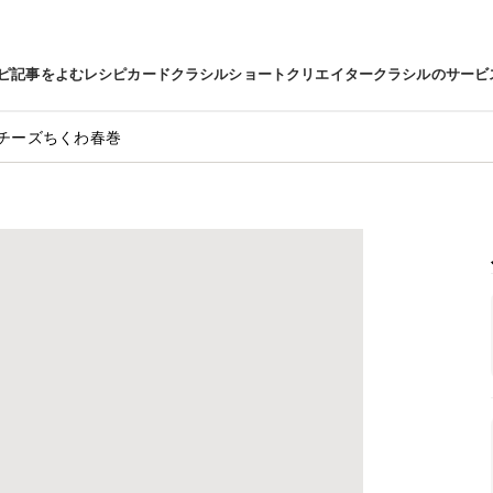
ピ
記事をよむ
レシピカード
クラシルショート
クリエイター
クラシルのサービ
チーズちくわ春巻