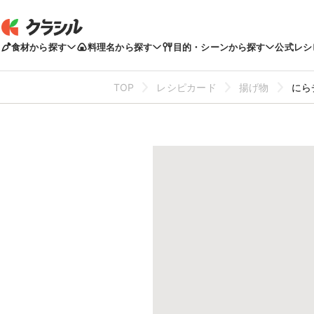
食材から探す
料理名から探す
目的・シーンから探す
公式レシ
TOP
レシピカード
揚げ物
にら