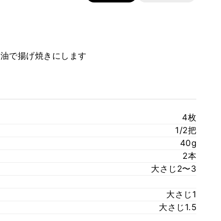
い油で揚げ焼きにします
4枚
1/2把
40g
2本
大さじ2〜3
大さじ1
大さじ1.5