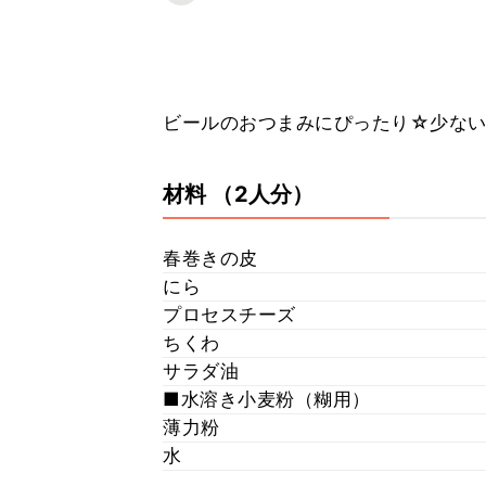
ビールのおつまみにぴったり☆少な
材料
（2人分）
春巻きの皮
にら
プロセスチーズ
ちくわ
サラダ油
■水溶き小麦粉（糊用）
薄力粉
水