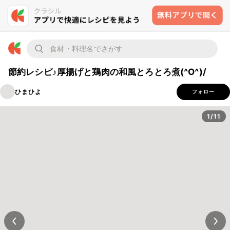
節約レシピ♪厚揚げと鶏肉の和風とろとろ煮(^O^)/
ひまひよ
フォロー
1/11