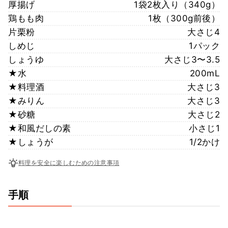
厚揚げ
1袋2枚入り（340g）
鶏もも肉
1枚（300g前後）
片栗粉
大さじ4
しめじ
1パック
しょうゆ
大さじ3〜3.5
★水
200mL
★料理酒
大さじ3
★みりん
大さじ3
★砂糖
大さじ2
★和風だしの素
小さじ1
★しょうが
1/2かけ
料理を安全に楽しむための注意事項
手順