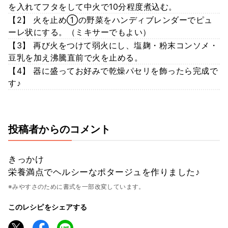
を入れてフタをして中火で10分程度煮込む。
【2】 火を止め①の野菜をハンディブレンダーでピュ
ーレ状にする。（ミキサーでもよい）
【3】 再び火をつけて弱火にし、塩麹・粉末コンソメ・
豆乳を加え沸騰直前で火を止める。
【4】 器に盛ってお好みで乾燥パセリを飾ったら完成で
す♪
投稿者からのコメント
きっかけ
栄養満点でヘルシーなポタージュを作りました♪
※みやすさのために書式を一部改変しています。
このレシピをシェアする