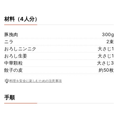
材料
（4人分）
豚挽肉
300g
ニラ
2束
おろしニンニク
大さじ1
おろし生姜
大さじ1
中華顆粒
大さじ3
餃子の皮
約50枚
料理を安全に楽しむための注意事項
手順