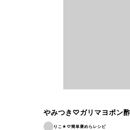
やみつき♡ガリマヨポン
りこ★♡簡単褒めらレシピ