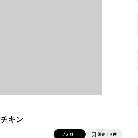
酢チキン
フォロー
保存
4件