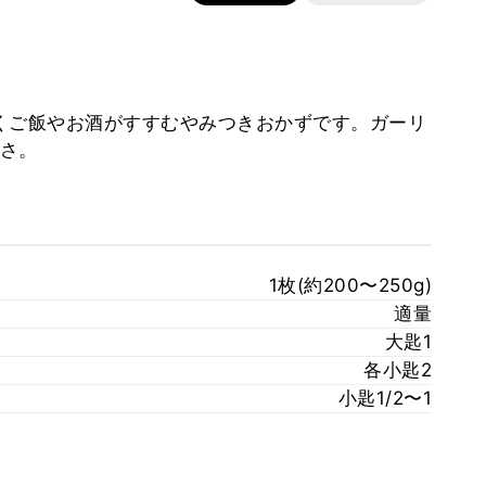
くご飯やお酒がすすむやみつきおかずです。ガーリ
さ。
1枚(約200〜250g)
適量
大匙1
各小匙2
小匙1/2〜1