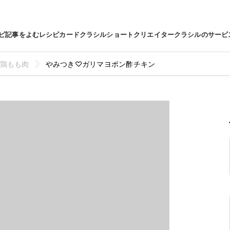
ピ
記事をよむ
レシピカード
クラシルショート
クリエイター
クラシルのサービ
鶏もも肉
やみつき♡ガリマヨポン酢チキン