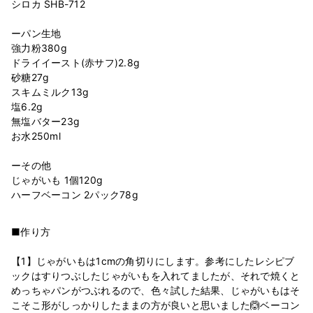
シロカ SHB-712
ーパン生地
強力粉380g
ドライイースト(赤サフ)2.8g
砂糖27g
スキムミルク13g
塩6.2g
無塩バター23g
お水250ml
ーその他
じゃがいも 1個120g
■作り方
【1】じゃがいもは1cmの角切りにします。参考にしたレシピブ
ックはすりつぶしたじゃがいもを入れてましたが、それで焼くと
めっちゃパンがつぶれるので、色々試した結果、じゃがいもはそ
こそこ形がしっかりしたままの方が良いと思いました🙆‍ベーコン