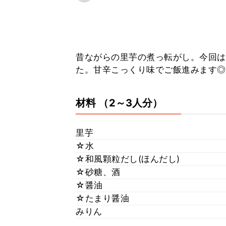
昔ながらの里芋の煮っ転がし。今回は
た。甘辛こっくり味でご飯進みます◎
材料
（2～3人分）
里芋
☆水
☆和風顆粒だし(ほんだし)
☆砂糖、酒
☆醤油
☆たまり醤油
みりん