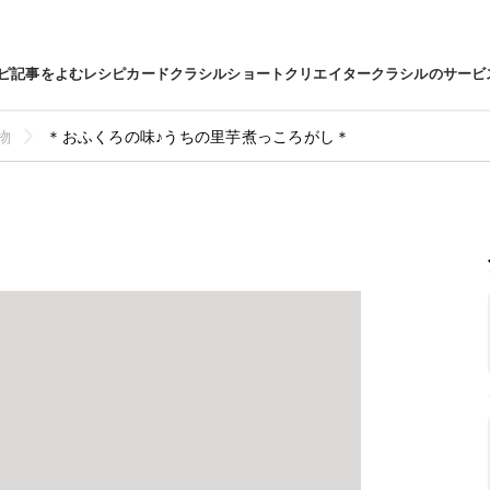
ピ
記事をよむ
レシピカード
クラシルショート
クリエイター
クラシルのサービ
物
＊おふくろの味♪うちの里芋煮っころがし＊