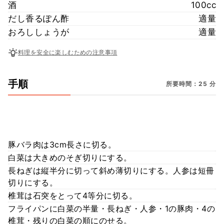
酒
100cc
だし香るぽん酢
適量
おろししょうが
適量
料理を安全に楽しむための注意事項
手順
所要時間：25 分
豚バラ肉は3cm長さに切る。
白菜は大きめのそぎ切りにする。
長ねぎは縦半分に切って斜め薄切りにする。人参は短冊
切りにする。
椎茸は石突をとって4等分に切る。
フライパンに白菜の半量・長ねぎ・人参・1の豚肉・4の
椎茸・残りの白菜の順にのせる。