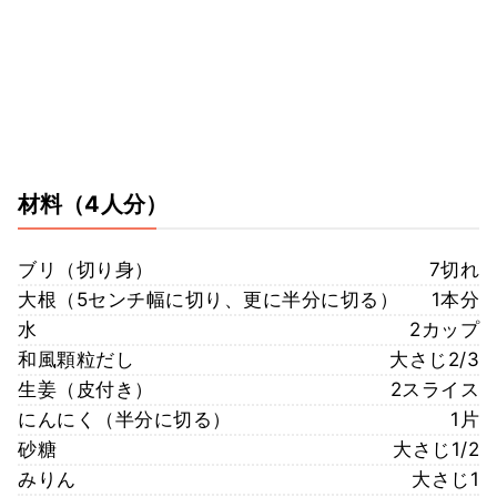
材料
（4人分）
ブリ（切り身）
7切れ
大根（5センチ幅に切り、更に半分に切る）
1本分
水
2カップ
和風顆粒だし
大さじ2/3
生姜（皮付き）
2スライス
にんにく（半分に切る）
1片
砂糖
大さじ1/2
みりん
大さじ1